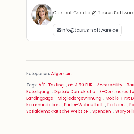
Content Creator @ Taurus Softwar
info@taurus-software.de
Kategorien:
Allgemein
Tags:
A/B-Testing
,
ab 4,99 EUR
,
Accessibility
,
Bar
Beteiligung
,
Digitale Demokratie
,
E-Commerce für
Landingpage
,
Mitgliedergewinnung
,
Mobile-First 
Kommunikation
,
Partei-Webauftritt
,
Parteien
,
Po
Sozialdemokratische Website
,
Spenden
,
Storytell