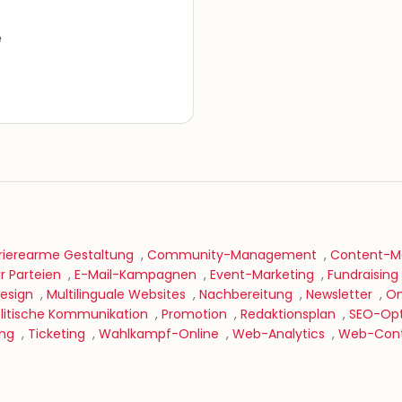
e
rierearme Gestaltung
,
Community-Management
,
Content-Ma
 Parteien
,
E-Mail-Kampagnen
,
Event-Marketing
,
Fundraising
Design
,
Multilinguale Websites
,
Nachbereitung
,
Newsletter
,
On
litische Kommunikation
,
Promotion
,
Redaktionsplan
,
SEO-Opt
ing
,
Ticketing
,
Wahlkampf-Online
,
Web-Analytics
,
Web-Cont