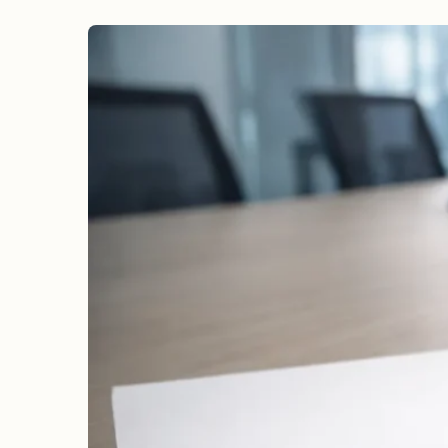
erreichen
Wahlkampf auf Facebook
Reichweite & Community über
alle Altersgruppen