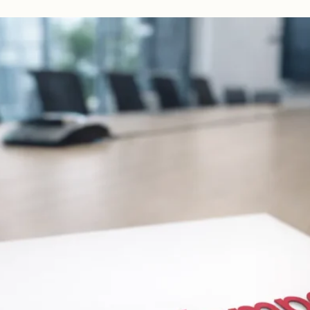
beidseitig
vorschlagen