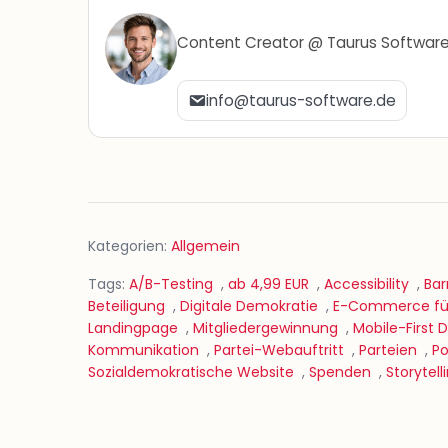
Content Creator @ Taurus Softwar
info@taurus-software.de
Kategorien:
Allgemein
Tags:
A/B-Testing
,
ab 4,99 EUR
,
Accessibility
,
Bar
Beteiligung
,
Digitale Demokratie
,
E-Commerce für
Landingpage
,
Mitgliedergewinnung
,
Mobile-First 
Kommunikation
,
Partei-Webauftritt
,
Parteien
,
Po
Sozialdemokratische Website
,
Spenden
,
Storytell