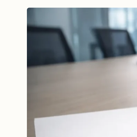
erreichen
Wahlkampf auf Facebook
Reichweite & Community über
alle Altersgruppen