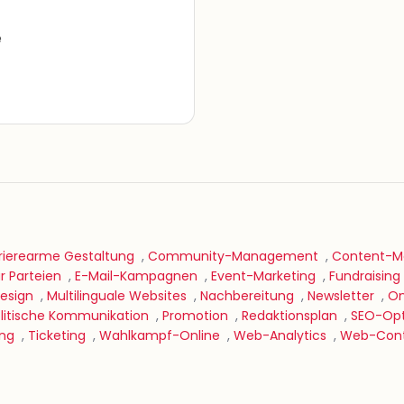
e
rierearme Gestaltung
,
Community-Management
,
Content-Ma
 Parteien
,
E-Mail-Kampagnen
,
Event-Marketing
,
Fundraising
Design
,
Multilinguale Websites
,
Nachbereitung
,
Newsletter
,
On
litische Kommunikation
,
Promotion
,
Redaktionsplan
,
SEO-Opt
ing
,
Ticketing
,
Wahlkampf-Online
,
Web-Analytics
,
Web-Cont