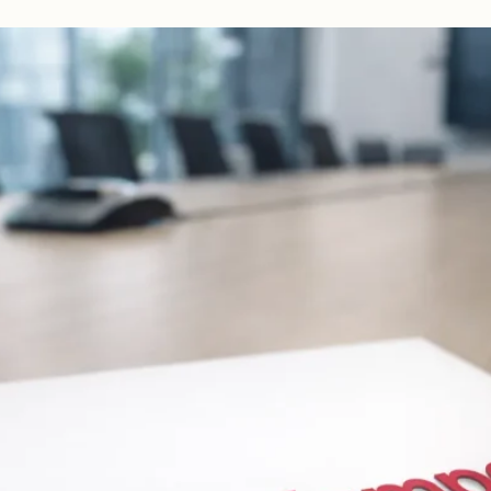
beidseitig
vorschlagen