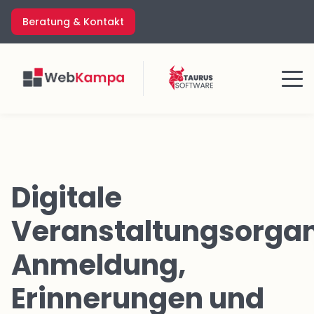
Zum
Beratung & Kontakt
Inhalt
springen
Menü
Digitale
Veranstaltungsorgan
Anmeldung,
Erinnerungen und