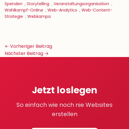
Spenden
,
Storytelling
,
Veranstaltungsorganisation
,
Wahlkampf-Online
,
Web-Analytics
,
Web-Content-
Strategie
,
Webkampa
Beitrags-
← Vorheriger Beitrag
Navigation
Nächster Beitrag →
Jetzt loslegen
So einfach wie noch nie Websites
erstellen