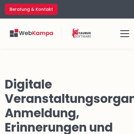
Zum
Beratung & Kontakt
Inhalt
springen
Menü
Digitale
Veranstaltungsorgan
Anmeldung,
Erinnerungen und