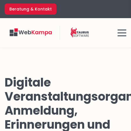
Zum
Beratung & Kontakt
Inhalt
springen
Menü
Digitale
Veranstaltungsorgan
Anmeldung,
Erinnerungen und