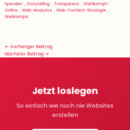
Spenden
,
Storytelling
,
Transparenz
,
Wahlkampf-
Online
,
Web-Analytics
,
Web-Content-Strategie
,
Webkampa
Beitrags-
← Vorheriger Beitrag
Navigation
Nächster Beitrag →
Jetzt loslegen
So einfach wie noch nie Websites
erstellen