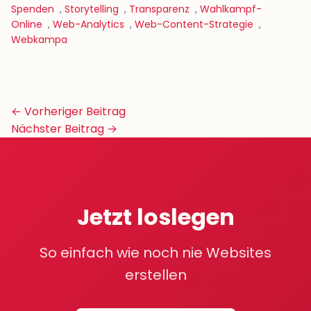
Spenden
,
Storytelling
,
Transparenz
,
Wahlkampf-
Online
,
Web-Analytics
,
Web-Content-Strategie
,
Webkampa
Beitrags-
← Vorheriger Beitrag
Navigation
Nächster Beitrag →
Jetzt loslegen
So einfach wie noch nie Websites
erstellen