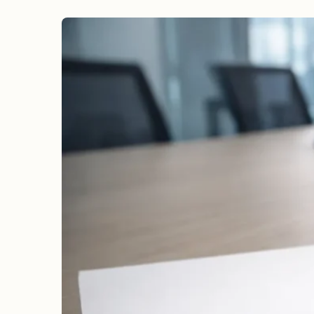
erreichen
Wahlkampf auf Facebook
Reichweite & Community über
alle Altersgruppen