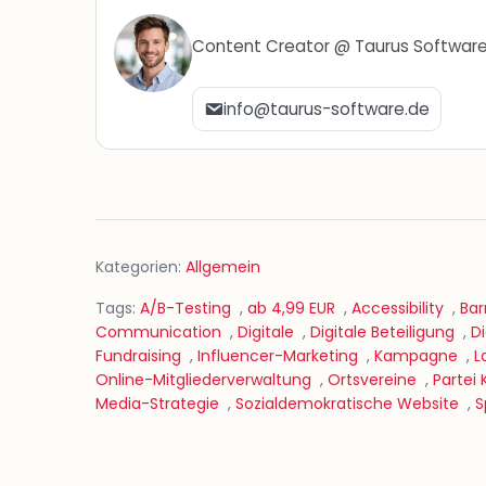
Content Creator @ Taurus Softwar
info@taurus-software.de
Kategorien:
Allgemein
Tags:
A/B-Testing
,
ab 4,99 EUR
,
Accessibility
,
Bar
Communication
,
Digitale
,
Digitale Beteiligung
,
D
Fundraising
,
Influencer-Marketing
,
Kampagne
,
L
Online-Mitgliederverwaltung
,
Ortsvereine
,
Partei
Media-Strategie
,
Sozialdemokratische Website
,
S