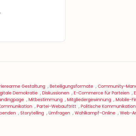
e
rierearme Gestaltung
,
Beteiligungsformate
,
Community-Man
igitale Demokratie
,
Diskussionen
,
E-Commerce für Parteien
,
andingpage
,
Mitbestimmung
,
Mitgliedergewinnung
,
Mobile-Fi
 Kommunikation
,
Partei-Webauftritt
,
Politische Kommunikation
penden
,
Storytelling
,
Umfragen
,
Wahlkampf-Online
,
Web-An