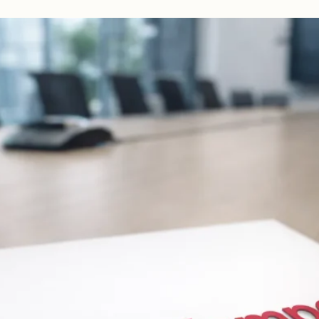
beidseitig
vorschlagen