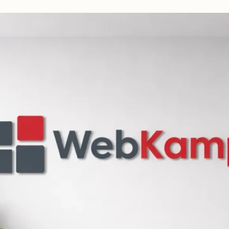
beidseitig
vorschlagen