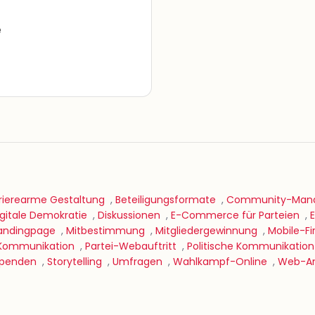
e
rierearme Gestaltung
,
Beteiligungsformate
,
Community-Man
igitale Demokratie
,
Diskussionen
,
E-Commerce für Parteien
,
andingpage
,
Mitbestimmung
,
Mitgliedergewinnung
,
Mobile-Fi
 Kommunikation
,
Partei-Webauftritt
,
Politische Kommunikation
penden
,
Storytelling
,
Umfragen
,
Wahlkampf-Online
,
Web-An