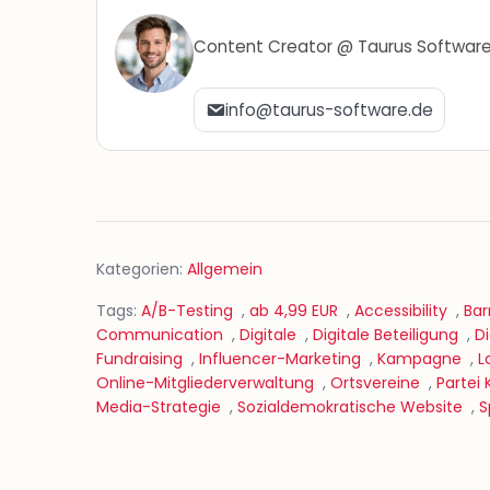
Content Creator @ Taurus Softwar
info@taurus-software.de
Kategorien:
Allgemein
Tags:
A/B-Testing
,
ab 4,99 EUR
,
Accessibility
,
Bar
Communication
,
Digitale
,
Digitale Beteiligung
,
D
Fundraising
,
Influencer-Marketing
,
Kampagne
,
L
Online-Mitgliederverwaltung
,
Ortsvereine
,
Partei
Media-Strategie
,
Sozialdemokratische Website
,
S