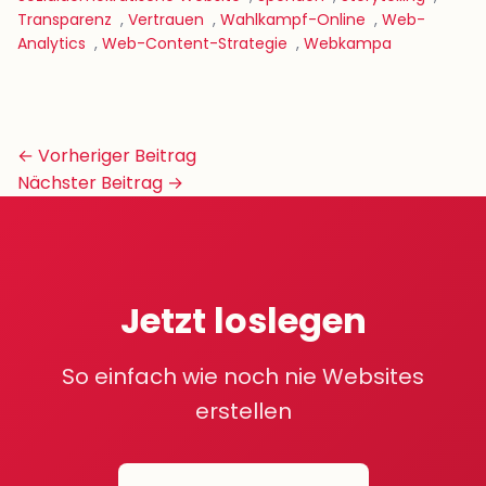
Transparenz
,
Vertrauen
,
Wahlkampf-Online
,
Web-
Analytics
,
Web-Content-Strategie
,
Webkampa
Beitrags-
← Vorheriger Beitrag
Navigation
Nächster Beitrag →
Jetzt loslegen
So einfach wie noch nie Websites
erstellen