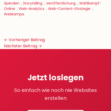
Spenden
,
Storytelling
,
Veröffentlichung
,
Wahlkampf-
Online
,
Web-Analytics
,
Web-Content-Strategie
,
Webkampa
Beitrags-
← Vorheriger Beitrag
Navigation
Nächster Beitrag →
Jetzt loslegen
So einfach wie noch nie Websites
erstellen