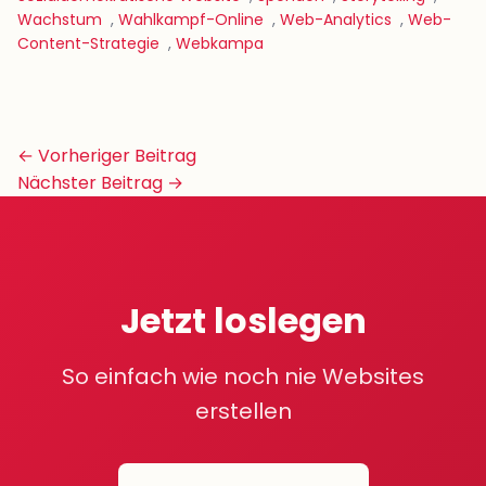
Wachstum
,
Wahlkampf-Online
,
Web-Analytics
,
Web-
Content-Strategie
,
Webkampa
Beitrags-
← Vorheriger Beitrag
Navigation
Nächster Beitrag →
Jetzt loslegen
So einfach wie noch nie Websites
erstellen