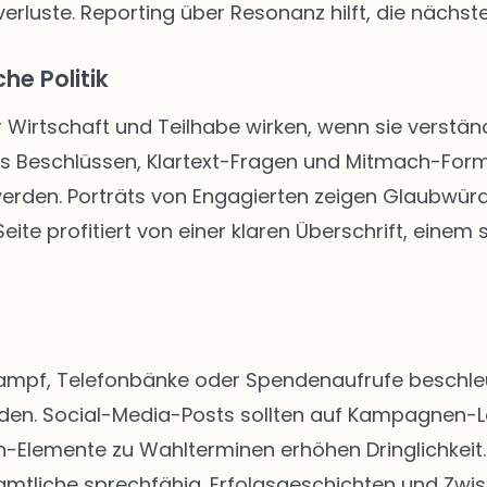
rluste. Reporting über Resonanz hilft, die nächste
he Politik
r Wirtschaft und Teilhabe wirken, wenn sie verständ
us Beschlüssen, Klartext-Fragen und Mitmach-Form
 werden. Porträts von Engagierten zeigen Glaubwür
ite profitiert von einer klaren Überschrift, einem
kampf, Telefonbänke oder Spendenaufrufe beschleun
rden. Social-Media-Posts sollten auf Kampagnen-
Elemente zu Wahlterminen erhöhen Dringlichkeit. 
tliche sprechfähig. Erfolgsgeschichten und Zwis