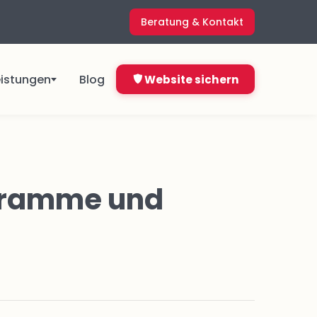
Beratung & Kontakt
eistungen
Blog
Website sichern
ngen
Direkt starten ab
4,99 €
ogramme und
&
pro Monat
Jetzt bestellen
Nicht sicher, was du brauchst?
ns
Kostenlos anfragen
en