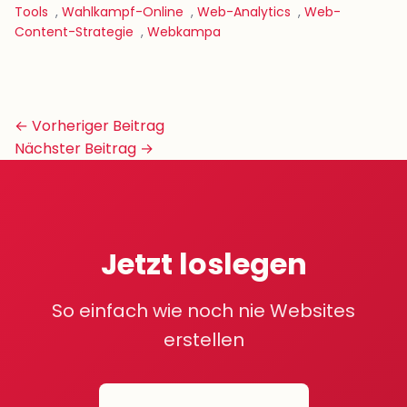
Tools
,
Wahlkampf-Online
,
Web-Analytics
,
Web-
Content-Strategie
,
Webkampa
Beitrags-
← Vorheriger Beitrag
Navigation
Nächster Beitrag →
Jetzt loslegen
So einfach wie noch nie Websites
erstellen