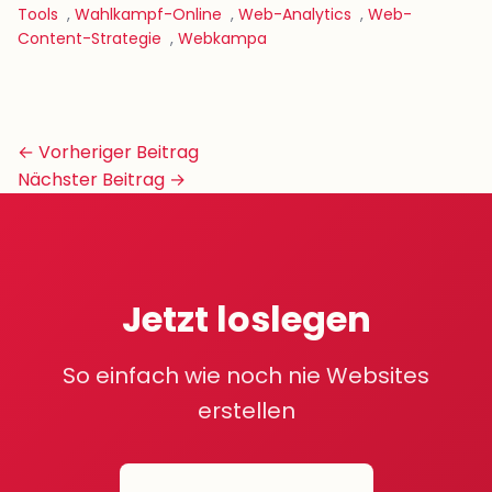
Tools
,
Wahlkampf-Online
,
Web-Analytics
,
Web-
Content-Strategie
,
Webkampa
Beitrags-
← Vorheriger Beitrag
Navigation
Nächster Beitrag →
Jetzt loslegen
So einfach wie noch nie Websites
erstellen